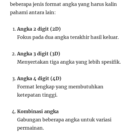
beberapa jenis format angka yang harus kalin
pahami antara lain:
Angka 2 digit (2D)
Fokus pada dua angka terakhir hasil keluar.
Angka 3 digit (3D)
Menyertakan tiga angka yang lebih spesifik.
Angka 4 digit (4D)
Format lengkap yang membutuhkan
ketepatan tinggi.
Kombinasi angka
Gabungan beberapa angka untuk variasi
permainan.