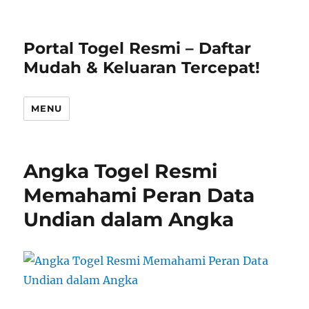
Portal Togel Resmi – Daftar
Mudah & Keluaran Tercepat!
MENU
Angka Togel Resmi
Memahami Peran Data
Undian dalam Angka