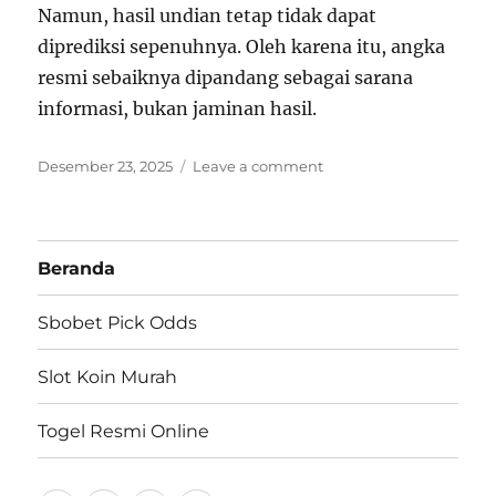
Namun, hasil undian tetap tidak dapat
diprediksi sepenuhnya. Oleh karena itu, angka
resmi sebaiknya dipandang sebagai sarana
informasi, bukan jaminan hasil.
Posted
on
Desember 23, 2025
Leave a comment
on
Angka
Togel
Resmi
Memahami
Beranda
Peran
Data
Sbobet Pick Odds
Undian
dalam
Angka
Slot Koin Murah
Togel Resmi Online