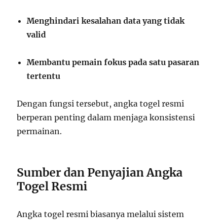
Menghindari kesalahan data yang tidak
valid
Membantu pemain fokus pada satu pasaran
tertentu
Dengan fungsi tersebut, angka togel resmi
berperan penting dalam menjaga konsistensi
permainan.
Sumber dan Penyajian Angka
Togel Resmi
Angka togel resmi biasanya melalui sistem