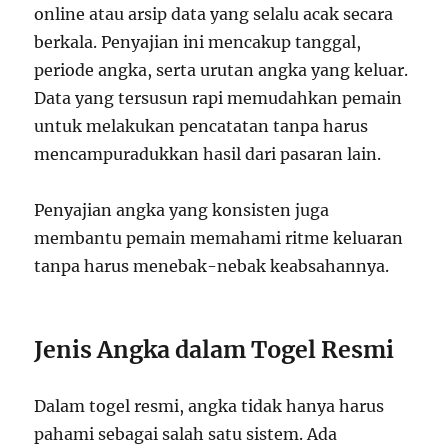
online atau arsip data yang selalu acak secara
berkala. Penyajian ini mencakup tanggal,
periode angka, serta urutan angka yang keluar.
Data yang tersusun rapi memudahkan pemain
untuk melakukan pencatatan tanpa harus
mencampuradukkan hasil dari pasaran lain.
Penyajian angka yang konsisten juga
membantu pemain memahami ritme keluaran
tanpa harus menebak-nebak keabsahannya.
Jenis Angka dalam Togel Resmi
Dalam togel resmi, angka tidak hanya harus
pahami sebagai salah satu sistem. Ada